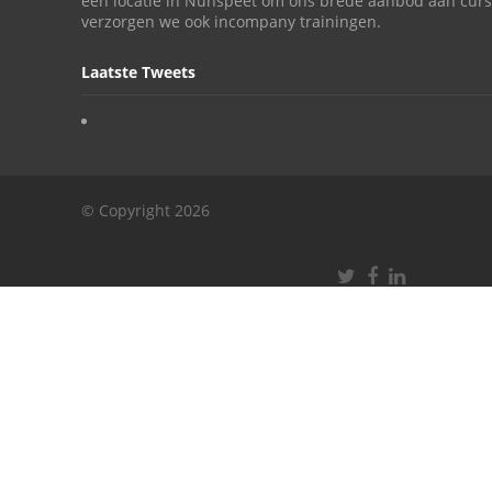
een locatie in Nunspeet om ons brede aanbod aan curs
verzorgen we ook incompany trainingen.
Laatste Tweets
© Copyright 2026