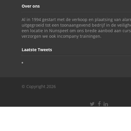
Over ons
Al in 1994 gestart met de verkoop en plaatsing van alar
uitgegroeid tot een toonaangevend bedrijf in de veili
een locatie in Nunspeet om ons brede aanbod aan curs
verzorgen we ook incompany trainingen.
Laatste Tweets
© Copyright 2026