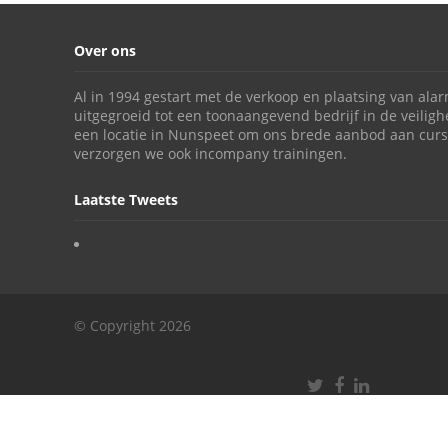
Over ons
Al in 1994 gestart met de verkoop en plaatsing van alar
uitgegroeid tot een toonaangevend bedrijf in de veili
een locatie in Nunspeet om ons brede aanbod aan curs
verzorgen we ook incompany trainingen.
Laatste Tweets
© Copyright 2026